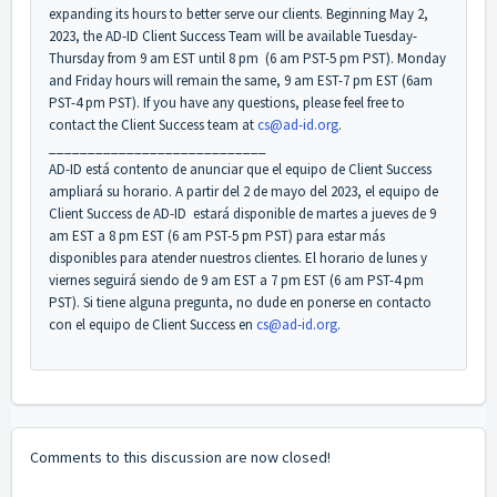
expanding its hours to better serve our clients. Beginning May 2,
2023, the AD-ID Client Success Team will be available Tuesday-
Thursday from 9 am EST until 8 pm (6 am PST-5 pm PST). Monday
and Friday hours will remain the same, 9 am EST-7 pm EST (6am
PST-4 pm PST). If you have any questions, please feel free to
contact the Client Success team at
cs@ad-id.org
.
____________________________
AD-ID está contento de anunciar que el equipo de Client Success
ampliará su horario. A partir del 2 de mayo del 2023, el equipo de
Client Success de AD-ID estará disponible de martes a jueves de 9
am EST a 8 pm EST (6 am PST-5 pm PST) para estar más
disponibles para atender nuestros clientes. El horario de lunes y
viernes seguirá siendo de 9 am EST a 7 pm EST (6 am PST-4 pm
PST). Si tiene alguna pregunta, no dude en ponerse en contacto
con el equipo de Client Success en
cs@ad-id.org
.
Comments to this discussion are now closed!